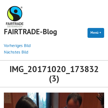
Zum
Inhalt
springen
FAIRTRADE-Blog
Menü
+
auf
zug
Vorheriges Bild
Nächstes Bild
IMG_20171020_173832
(3)