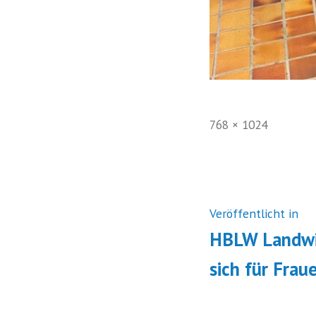
Volle
768 × 1024
Größe
Beitrags
Veröffentlicht in
HBLW Landwi
sich für Frau