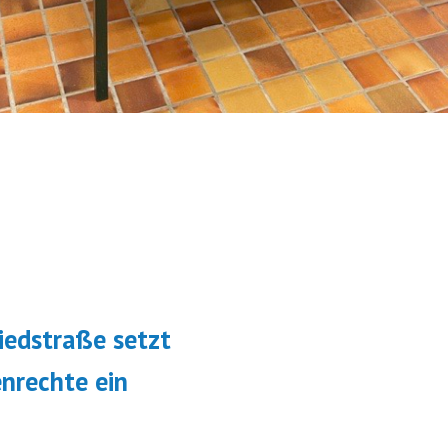
navigation
edstraße setzt
enrechte ein