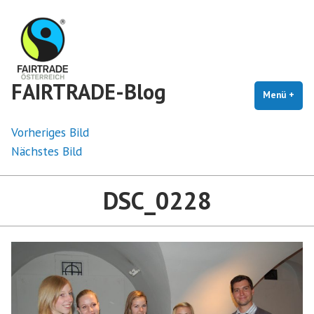
Zum
Inhalt
springen
FAIRTRADE-Blog
Menü
+
auf
zug
Vorheriges Bild
Nächstes Bild
DSC_0228