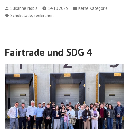
Schokoladenworkshop
Verfasst
Veröffentlicht
Susanne Nobis
14.10.2025
Keine Kategorie
für
von
in
Schlagwörter:
,
Schokolade
seekirchen
Kinder
gemeinsam
mit
Bibliothek
und
Fairtrade und SDG 4
FAIRTRADE
ARGE“