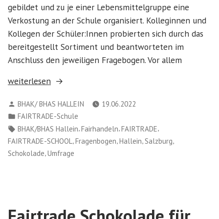
gebildet und zu je einer Lebensmittelgruppe eine
Verkostung an der Schule organisiert. Kolleginnen und
Kollegen der Schüler:Innen probierten sich durch das
bereitgestellt Sortiment und beantworteten im
Anschluss den jeweiligen Fragebogen. Vor allem
„Verkostung
weiterlesen
von
Verfasst
BHAK/ BHAS HALLEIN
19.06.2022
Lebensmitteln“
von
Veröffentlicht
FAIRTRADE-Schule
in
Schlagwörter:
,
,
,
BHAK/BHAS Hallein
Fairhandeln
FAIRTRADE
,
,
,
,
FAIRTRADE-SCHOOL
Fragenbogen
Hallein
Salzburg
,
Schokolade
Umfrage
Fairtrade Schokolade für