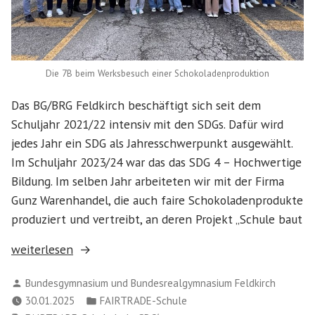
Die 7B beim Werksbesuch einer Schokoladenproduktion
Das BG/BRG Feldkirch beschäftigt sich seit dem
Schuljahr 2021/22 intensiv mit den SDGs. Dafür wird
jedes Jahr ein SDG als Jahresschwerpunkt ausgewählt.
Im Schuljahr 2023/24 war das das SDG 4 – Hochwertige
Bildung. Im selben Jahr arbeiteten wir mit der Firma
Gunz Warenhandel, die auch faire Schokoladenprodukte
produziert und vertreibt, an deren Projekt „Schule baut
„Fairtrade
weiterlesen
und
Verfasst
Bundesgymnasium und Bundesrealgymnasium Feldkirch
SDG
von
Veröffentlicht
30.01.2025
FAIRTRADE-Schule
4“