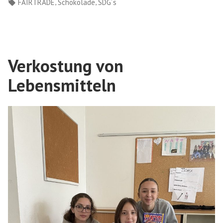
in
Schlagwörter:
,
,
FAIRTRADE
Schokolade
SDG´s
Verkostung von
Lebensmitteln