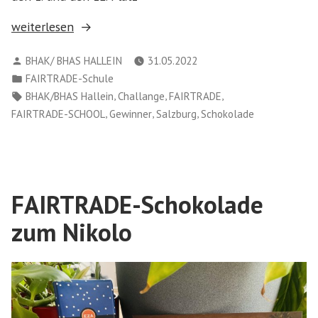
„Fairtrade
weiterlesen
Schokolade
Verfasst
BHAK/ BHAS HALLEIN
31.05.2022
für
von
Veröffentlicht
FAIRTRADE-Schule
die
in
Schlagwörter:
,
,
,
BHAK/BHAS Hallein
Challange
FAIRTRADE
Gewinner
,
,
,
FAIRTRADE-SCHOOL
Gewinner
Salzburg
Schokolade
der
Wocabee
Challenge“
FAIRTRADE-Schokolade
zum Nikolo