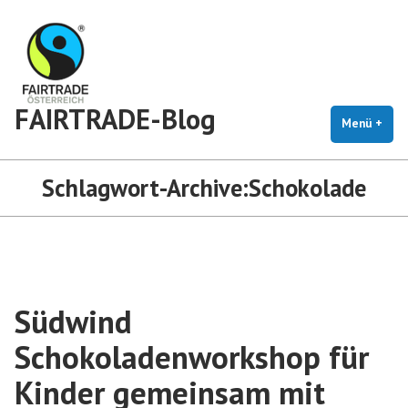
Zum
Inhalt
springen
FAIRTRADE-Blog
Menü
+
auf
zug
Schlagwort-Archive:
Schokolade
Südwind
Schokoladenworkshop für
Kinder gemeinsam mit