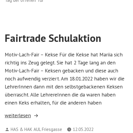
Tag der offenen Tür
der
HAS/HAK-
AUL
Flora
Fairtrade Schulaktion
Fries“
Motiv-Lach-Fair – Kekse Für die Kekse hat Mariia sich
richtig ins Zeug gelegt. Sie hat 2 Tage lang an den
Motiv-Lach-Fair – Keksen gebacken und diese auch
noch aufwendig verziert. Am 18.01.2022 haben wir die
LehrerInnen dann mit den selbstgebackenen Keksen
überrascht. Alle LehrereInnen die da waren haben
einen Keks erhalten, für die anderen haben
„Fairtrade
weiterlesen
Schulaktion“
Verfasst
HAS & HAK AUL Friesgasse
12.05.2022