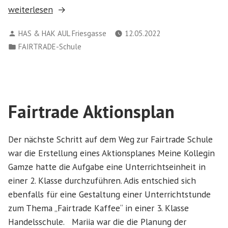
„Fairer
weiterlesen
Handel
Verfasst
HAS & HAK AUL Friesgasse
12.05.2022
im
von
Veröffentlicht
FAIRTRADE-Schule
Unterricht“
in
Fairtrade Aktionsplan
Der nächste Schritt auf dem Weg zur Fairtrade Schule
war die Erstellung eines Aktionsplanes Meine Kollegin
Gamze hatte die Aufgabe eine Unterrichtseinheit in
einer 2. Klasse durchzuführen. Adis entschied sich
ebenfalls für eine Gestaltung einer Unterrichtstunde
zum Thema „Fairtrade Kaffee“ in einer 3. Klasse
Handelsschule. Mariia war die die Planung der