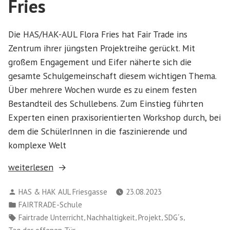
Fries
Die HAS/HAK-AUL Flora Fries hat Fair Trade ins
Zentrum ihrer jüngsten Projektreihe gerückt. Mit
großem Engagement und Eifer näherte sich die
gesamte Schulgemeinschaft diesem wichtigen Thema.
Über mehrere Wochen wurde es zu einem festen
Bestandteil des Schullebens. Zum Einstieg führten
Experten einen praxisorientierten Workshop durch, bei
dem die SchülerInnen in die faszinierende und
komplexe Welt
„Fair
weiterlesen
Trade
Verfasst
HAS & HAK AUL Friesgasse
23.08.2023
zeigt
von
Veröffentlicht
FAIRTRADE-Schule
Vielfalt
in
Schlagwörter:
,
,
,
,
Fairtrade Unterricht
Nachhaltigkeit
Projekt
SDG´s
an