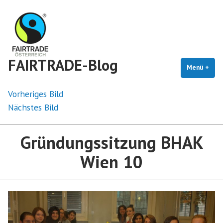
Zum
Inhalt
springen
FAIRTRADE-Blog
Menü
+
auf
zug
Vorheriges Bild
Nächstes Bild
Gründungssitzung BHAK
Wien 10