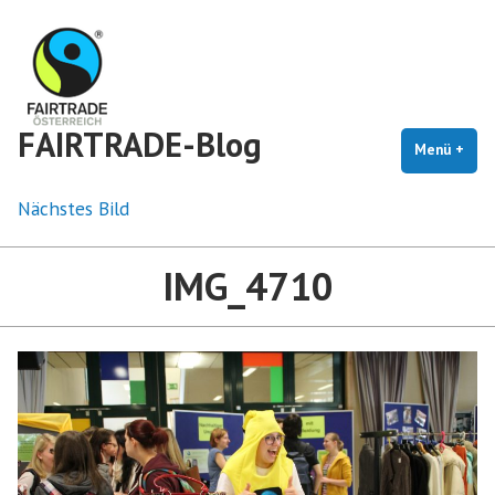
Zum
Inhalt
springen
FAIRTRADE-Blog
Menü
+
auf
zug
Nächstes Bild
IMG_4710