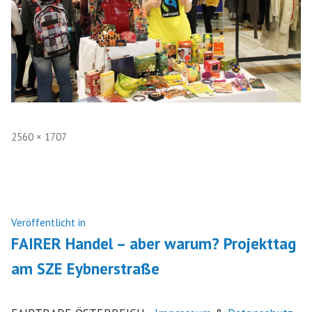
Volle
2560 × 1707
Größe
Beitragsnavigation
Veröffentlicht in
FAIRER Handel – aber warum? Projekttag
am SZE Eybnerstraße