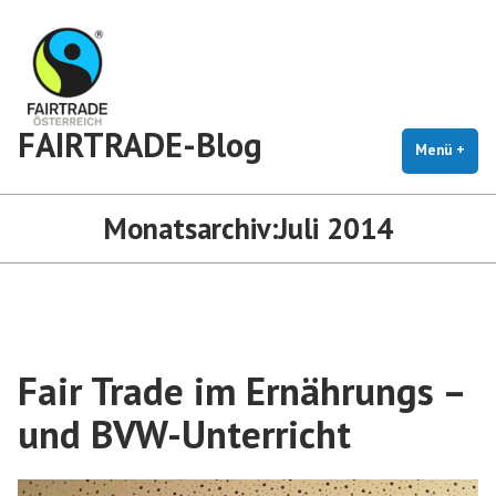
Zum
Inhalt
springen
FAIRTRADE-Blog
Menü
+
auf
zug
Monatsarchiv:
Juli 2014
Fair Trade im Ernährungs –
und BVW-Unterricht