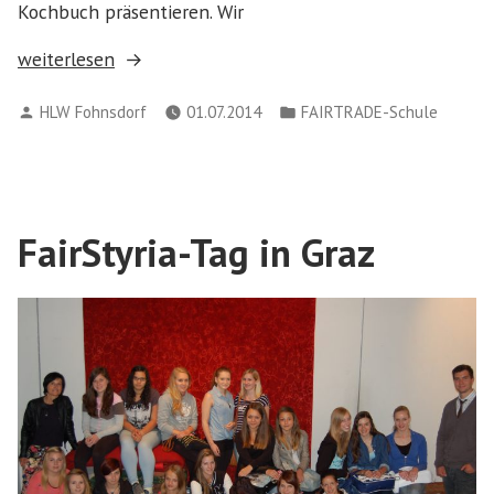
Kochbuch präsentieren. Wir
„Fairtrade
weiterlesen
Projekttage“
Verfasst
Veröffentlicht
HLW Fohnsdorf
01.07.2014
FAIRTRADE-Schule
von
in
FairStyria-Tag in Graz