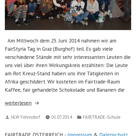
Am Mittwoch dem 25. Juni 2014 nahmen wir am
FairStyria Tag in Graz (Burghof) teil. Es gab viele
verschiedene Stände mit sehr interessanten Leuten die
uns viel über ihren Wirkungskreis erzählten: Die Leute
am Rot Kreuz-Stand haben uns ihre Tätigkeiten in
Afrika geschildert. Wir kosteten im Fairtrade-Raum
Kaffee, fair gehandelte Schokolade und Bananen die
„FairStyria-
weiterlesen
Tag
Verfasst
Veröffentlicht
HLW Fohnsdorf
01.07.2014
FAIRTRADE-Schule
in
von
in
Graz“
FAIRTRADE ÖSTERREICH -
Impressum
&
Datenschutz