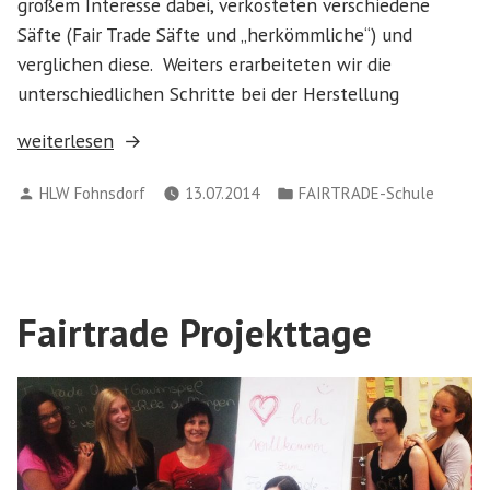
großem Interesse dabei, verkosteten verschiedene
Säfte (Fair Trade Säfte und „herkömmliche“) und
verglichen diese. Weiters erarbeiteten wir die
unterschiedlichen Schritte bei der Herstellung
„Fair
weiterlesen
Trade
Verfasst
Veröffentlicht
HLW Fohnsdorf
13.07.2014
FAIRTRADE-Schule
im
von
in
Ernährungs
–
und
BVW-
Fairtrade Projekttage
Unterricht“